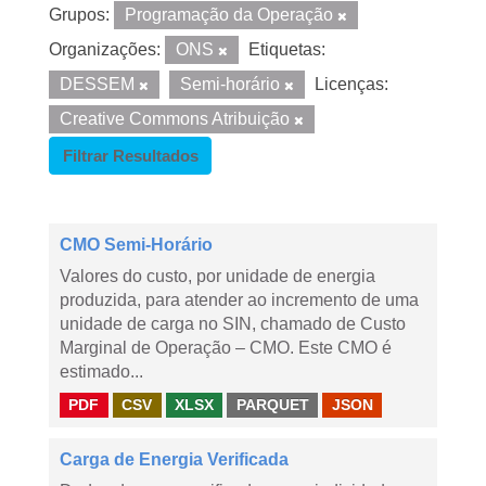
Grupos:
Programação da Operação
Organizações:
ONS
Etiquetas:
DESSEM
Semi-horário
Licenças:
Creative Commons Atribuição
Filtrar Resultados
CMO Semi-Horário
Valores do custo, por unidade de energia
produzida, para atender ao incremento de uma
unidade de carga no SIN, chamado de Custo
Marginal de Operação – CMO. Este CMO é
estimado...
PDF
CSV
XLSX
PARQUET
JSON
Carga de Energia Verificada