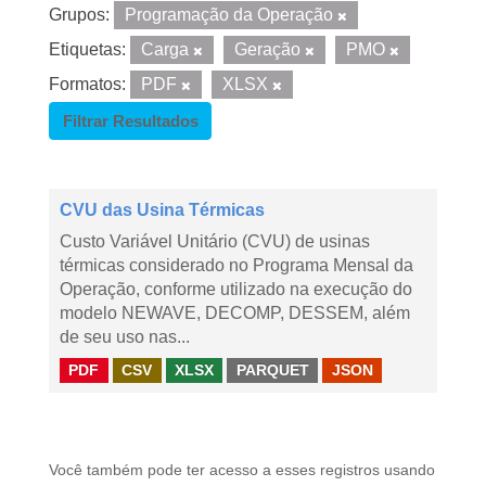
Grupos:
Programação da Operação
Etiquetas:
Carga
Geração
PMO
Formatos:
PDF
XLSX
Filtrar Resultados
CVU das Usina Térmicas
Custo Variável Unitário (CVU) de usinas
térmicas considerado no Programa Mensal da
Operação, conforme utilizado na execução do
modelo NEWAVE, DECOMP, DESSEM, além
de seu uso nas...
PDF
CSV
XLSX
PARQUET
JSON
Você também pode ter acesso a esses registros usando