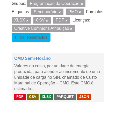
Grupos:
Programação da Operação
Etiquetas:
Semi-horário
PMO
Formatos:
XLSX
CSV
PDF
Licenças:
Creative Commons Atribuição
Filtrar Resultados
CMO Semi-Horário
Valores do custo, por unidade de energia
produzida, para atender ao incremento de uma
unidade de carga no SIN, chamado de Custo
Marginal de Operação – CMO. Este CMO é
estimado...
PDF
CSV
XLSX
PARQUET
JSON