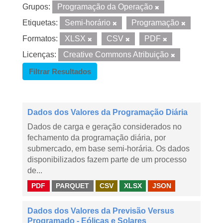
Grupos:
Programação da Operação
Etiquetas:
Semi-horário
Programação
Formatos:
XLSX
CSV
PDF
Licenças:
Creative Commons Atribuição
Filtrar Resultados
Dados dos Valores da Programação Diária
Dados de carga e geração considerados no
fechamento da programação diária, por
submercado, em base semi-horária. Os dados
disponibilizados fazem parte de um processo
de...
PDF
PARQUET
CSV
XLSX
JSON
Dados dos Valores da Previsão Versus
Programado - Eólicas e Solares