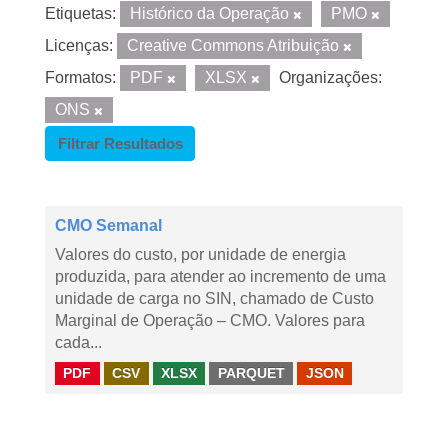
Etiquetas:
Histórico da Operação
PMO
Licenças:
Creative Commons Atribuição
Formatos:
PDF
XLSX
Organizações:
ONS
Filtrar Resultados
CMO Semanal
Valores do custo, por unidade de energia
produzida, para atender ao incremento de uma
unidade de carga no SIN, chamado de Custo
Marginal de Operação – CMO. Valores para
cada...
PDF
CSV
XLSX
PARQUET
JSON