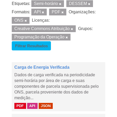
Etiquetas:
Semi-horário
DESSEM
Formatos:
API
PDF
Organizações:
ONS
Licenças:
Creative Commons Atribuição
Grupos:
Programação da Operação
Filtrar Resultados
Carga de Energia Verificada
Dados de carga verificada na periodicidade
semi-horária por área de carga e suas
componentes de parcela supervisionada pelo
ONS, parcela proveniente dos dados de
medição...
PDF
API
JSON