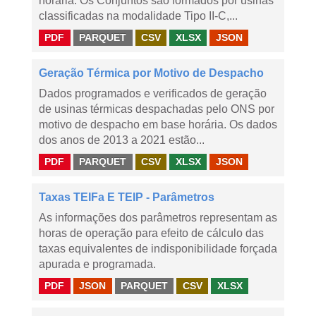
horária. Os Conjuntos são formados por usinas
classificadas na modalidade Tipo II-C,...
PDF
PARQUET
CSV
XLSX
JSON
Geração Térmica por Motivo de Despacho
Dados programados e verificados de geração
de usinas térmicas despachadas pelo ONS por
motivo de despacho em base horária. Os dados
dos anos de 2013 a 2021 estão...
PDF
PARQUET
CSV
XLSX
JSON
Taxas TEIFa E TEIP - Parâmetros
As informações dos parâmetros representam as
horas de operação para efeito de cálculo das
taxas equivalentes de indisponibilidade forçada
apurada e programada.
PDF
JSON
PARQUET
CSV
XLSX