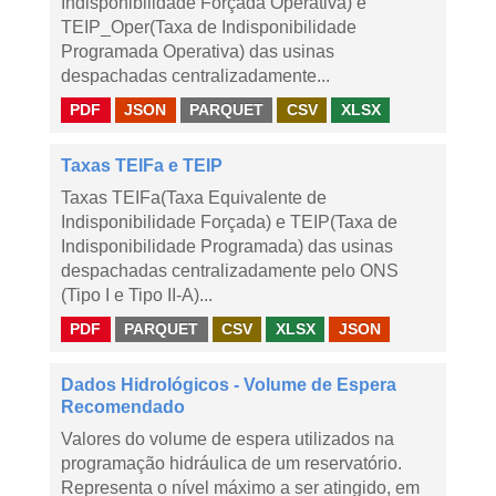
Indisponibilidade Forçada Operativa) e
TEIP_Oper(Taxa de Indisponibilidade
Programada Operativa) das usinas
despachadas centralizadamente...
PDF
JSON
PARQUET
CSV
XLSX
Taxas TEIFa e TEIP
Taxas TEIFa(Taxa Equivalente de
Indisponibilidade Forçada) e TEIP(Taxa de
Indisponibilidade Programada) das usinas
despachadas centralizadamente pelo ONS
(Tipo I e Tipo II-A)...
PDF
PARQUET
CSV
XLSX
JSON
Dados Hidrológicos - Volume de Espera
Recomendado
Valores do volume de espera utilizados na
programação hidráulica de um reservatório.
Representa o nível máximo a ser atingido, em