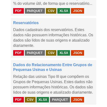
% do volume útil, de forma que o reservatório...
PDF
PARQUET
CSV
XLSX
JSON
Reservatórios
Dados cadastrais dos reservatórios. Estes
dados não possuem informações históricas. Os
dados são lidos de suas origens e atualizado
diariamente.
PDF
PARQUET
CSV
XLSX
JSON
Dados do Relacionamento Entre Grupos de
Pequenas Usinas e Usinas
Relação das usinas Tipo III que compõem os
Grupos de Pequenas Usinas. Estes dados não
possuem informações históricas. Os dados são
lidos de suas origens e atualizado diariamente.
PDF
CSV
XLSX
PARQUET
JSON