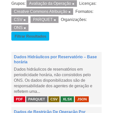
Grupos:
Avaliação da Operação
Licenças:
Creative Commons Atribuição
Formatos:
CSV
PARQUET
Organizações:
ONS
Filtrar Resultados
Dados Hidráulicos por Reservatório – Base
horária
Dados hidráulicos de reservatórios em
periodicidade horária, não consistidos pelo
ONS. Os dados disponibilizados são de
responsabilidade dos agentes de geração e
refletem uma...
PDF
PARQUET
CSV
XLSX
JSON
Dados de Restrição De Operação Por