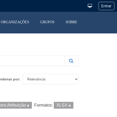
ORGANIZAÇÕES
GRUPOS
SOBRE
rdenar por
ns Atribuição
Formatos:
XLSX