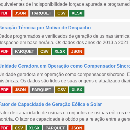
equivalentes de indisponibilidade forçada apurada e programad
PDF
JSON
PARQUET
CSV
XLSX
Geração Térmica por Motivo de Despacho
Dados programados e verificados de geração de usinas térmic
despacho em base horária. Os dados dos anos de 2013 a 2021 e
PDF
PARQUET
CSV
XLSX
JSON
Unidade Geradora em Operação como Compensador Síncr
Unidade geradora em operação como compensador síncrono. E
históricas. Os dados são lidos de suas origens e atualizado dia
PDF
JSON
PARQUET
CSV
XLSX
Fator de Capacidade de Geração Eólica e Solar
Fator de capacidade de usinas e conjuntos de usinas eólicos 
horária. O fator de capacidade é obtido pela relação entre a gera
PDF
CSV
XLSX
PARQUET
JSON