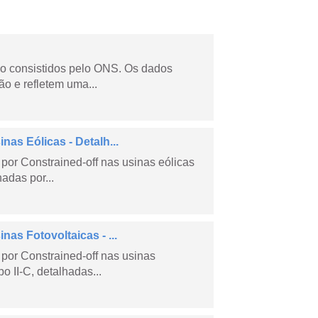
não consistidos pelo ONS. Os dados
o e refletem uma...
as Eólicas - Detalh...
por Constrained-off nas usinas eólicas
hadas por...
as Fotovoltaicas - ...
por Constrained-off nas usinas
po II-C, detalhadas...