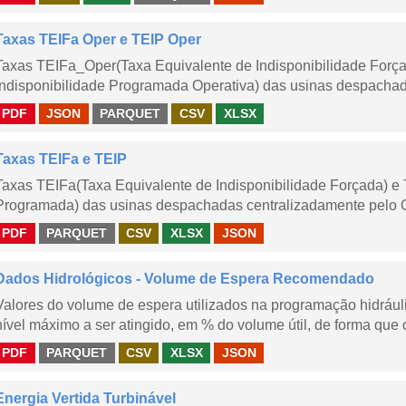
Taxas TEIFa Oper e TEIP Oper
Taxas TEIFa_Oper(Taxa Equivalente de Indisponibilidade Forç
Indisponibilidade Programada Operativa) das usinas despachad
PDF
JSON
PARQUET
CSV
XLSX
Taxas TEIFa e TEIP
Taxas TEIFa(Taxa Equivalente de Indisponibilidade Forçada) e 
Programada) das usinas despachadas centralizadamente pelo ONS
PDF
PARQUET
CSV
XLSX
JSON
Dados Hidrológicos - Volume de Espera Recomendado
Valores do volume de espera utilizados na programação hidrául
nível máximo a ser atingido, em % do volume útil, de forma que o
PDF
PARQUET
CSV
XLSX
JSON
Energia Vertida Turbinável