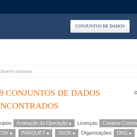
CONJUNTOS DE DADOS
59 CONJUNTOS DE DADOS
O
ENCONTRADOS
upos:
Avaliação da Operação
Licenças:
Creative Commo
CSV
PARQUET
JSON
Organizações:
ONS