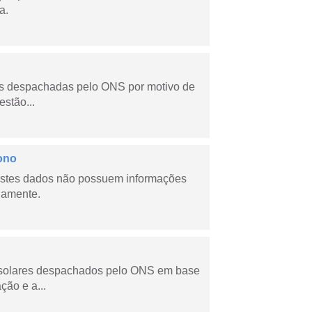
a.
as despachadas pelo ONS por motivo de
stão...
ono
stes dados não possuem informações
riamente.
e solares despachados pelo ONS em base
ção e a...