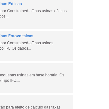
inas Eólicas
por Constrained-off nas usinas eólicas
dos...
inas Fotovoltaicas
por Constrained-off nas usinas
po II-C Os dados...
 pequenas usinas em base horária. Os
ipo II-C,...
o para efeito de cálculo das taxas