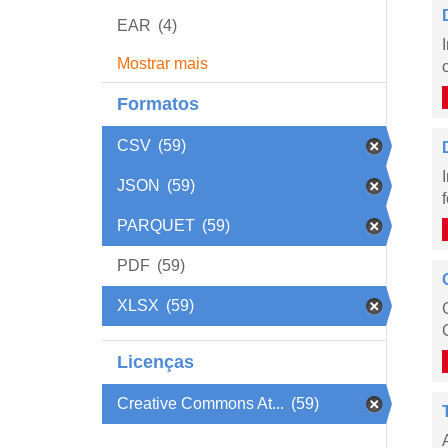
EAR
(4)
Mostrar mais
Formatos
CSV
(59)
JSON
(59)
PARQUET
(59)
PDF
(59)
XLSX
(59)
Licenças
Creative Commons At...
(59)