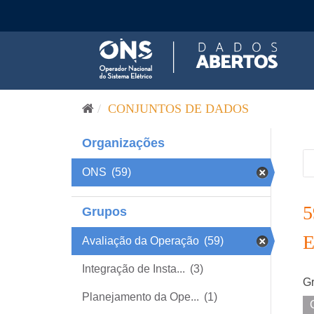
Pular para o conteúdo
CONJUNTOS DE DADOS
Organizações
ONS
(59)
Grupos
Avaliação da Operação
(59)
Integração de Insta...
(3)
Gr
Planejamento da Ope...
(1)