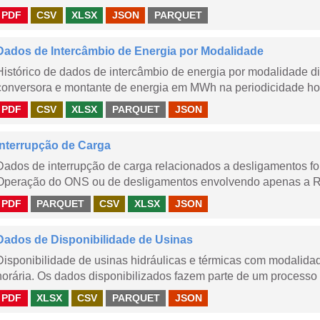
PDF
CSV
XLSX
JSON
PARQUET
Dados de Intercâmbio de Energia por Modalidade
Histórico de dados de intercâmbio de energia por modalidade di
conversora e montante de energia em MWh na periodicidade hor
PDF
CSV
XLSX
PARQUET
JSON
Interrupção de Carga
Dados de interrupção de carga relacionados a desligamentos 
Operação do ONS ou de desligamentos envolvendo apenas a Red
PDF
PARQUET
CSV
XLSX
JSON
Dados de Disponibilidade de Usinas
Disponibilidade de usinas hidráulicas e térmicas com modalidad
horária. Os dados disponibilizados fazem parte de um processo 
PDF
XLSX
CSV
PARQUET
JSON