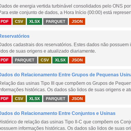
Dados de energia vertida turbinável consolidados pelo ONS por 
Para este conjunto de dados, a Hora Início (00:00) está represen
PDF
CSV
XLSX
PARQUET
JSON
Reservatórios
Dados cadastrais dos reservatórios. Estes dados não possuem 
lidos de suas origens e atualizado diariamente.
PDF
PARQUET
CSV
XLSX
JSON
Dados do Relacionamento Entre Grupos de Pequenas Usin
Relação das usinas Tipo III que compõem os Grupos de Peque
informações históricas. Os dados são lidos de suas origens e at
PDF
CSV
XLSX
PARQUET
JSON
Dados do Relacionamento Entre Conjuntos e Usinas
Histórico de relação das usinas Tipo II-C que compõem os Con
possuem informações históricas. Os dados são lidos de suas ori