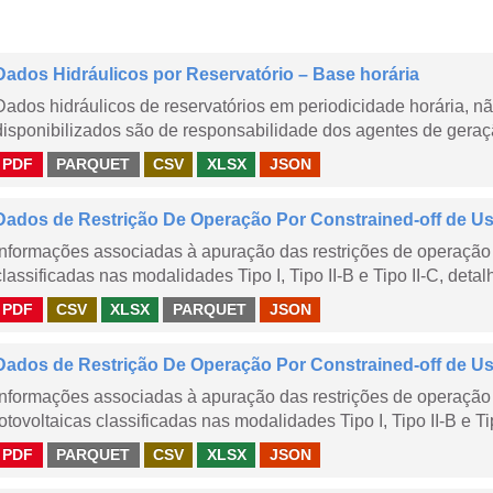
Dados Hidráulicos por Reservatório – Base horária
Dados hidráulicos de reservatórios em periodicidade horária, 
disponibilizados são de responsabilidade dos agentes de geraçã
PDF
PARQUET
CSV
XLSX
JSON
Dados de Restrição De Operação Por Constrained-off de Usin
Informações associadas à apuração das restrições de operação 
classificadas nas modalidades Tipo I, Tipo II-B e Tipo II-C, detal
PDF
CSV
XLSX
PARQUET
JSON
Dados de Restrição De Operação Por Constrained-off de Usin
Informações associadas à apuração das restrições de operação 
fotovoltaicas classificadas nas modalidades Tipo I, Tipo II-B e Ti
PDF
PARQUET
CSV
XLSX
JSON