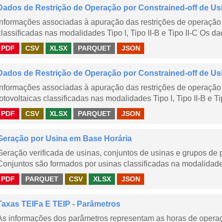
Dados de Restrição de Operação por Constrained-off de Us
Informações associadas à apuração das restrições de operação 
classificadas nas modalidades Tipo I, Tipo II-B e Tipo II-C Os da
PDF
CSV
XLSX
PARQUET
JSON
Dados de Restrição de Operação por Constrained-off de Us
Informações associadas à apuração das restrições de operação 
fotovoltaicas classificadas nas modalidades Tipo I, Tipo II-B e Ti
PDF
CSV
XLSX
PARQUET
JSON
Geração por Usina em Base Horária
Geração verificada de usinas, conjuntos de usinas e grupos de
Conjuntos são formados por usinas classificadas na modalidade T
PDF
PARQUET
CSV
XLSX
JSON
Taxas TEIFa E TEIP - Parâmetros
As informações dos parâmetros representam as horas de operaçã