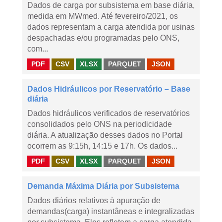
Dados de carga por subsistema em base diária,
medida em MWmed. Até fevereiro/2021, os
dados representam a carga atendida por usinas
despachadas e/ou programadas pelo ONS,
com...
PDF
CSV
XLSX
PARQUET
JSON
Dados Hidráulicos por Reservatório – Base
diária
Dados hidráulicos verificados de reservatórios
consolidados pelo ONS na periodicidade
diária. A atualização desses dados no Portal
ocorrem as 9:15h, 14:15 e 17h. Os dados...
PDF
CSV
XLSX
PARQUET
JSON
Demanda Máxima Diária por Subsistema
Dados diários relativos à apuração de
demandas(carga) instantâneas e integralizadas