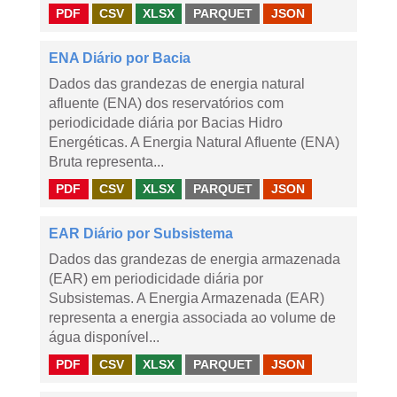
PDF
CSV
XLSX
PARQUET
JSON
ENA Diário por Bacia
Dados das grandezas de energia natural
afluente (ENA) dos reservatórios com
periodicidade diária por Bacias Hidro
Energéticas. A Energia Natural Afluente (ENA)
Bruta representa...
PDF
CSV
XLSX
PARQUET
JSON
EAR Diário por Subsistema
Dados das grandezas de energia armazenada
(EAR) em periodicidade diária por
Subsistemas. A Energia Armazenada (EAR)
representa a energia associada ao volume de
água disponível...
PDF
CSV
XLSX
PARQUET
JSON