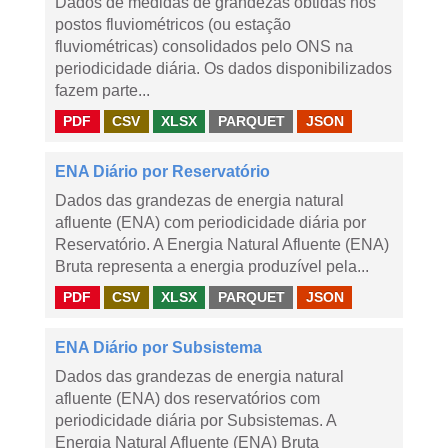
Dados de medidas de grandezas obtidas nos
postos fluviométricos (ou estação
fluviométricas) consolidados pelo ONS na
periodicidade diária. Os dados disponibilizados
fazem parte...
PDF
CSV
XLSX
PARQUET
JSON
ENA Diário por Reservatório
Dados das grandezas de energia natural
afluente (ENA) com periodicidade diária por
Reservatório. A Energia Natural Afluente (ENA)
Bruta representa a energia produzível pela...
PDF
CSV
XLSX
PARQUET
JSON
ENA Diário por Subsistema
Dados das grandezas de energia natural
afluente (ENA) dos reservatórios com
periodicidade diária por Subsistemas. A
Energia Natural Afluente (ENA) Bruta