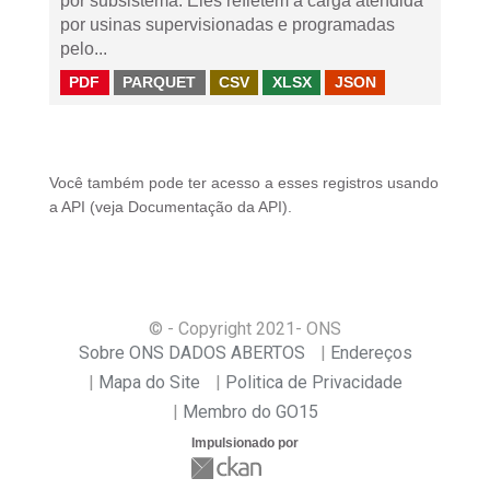
por subsistema. Eles refletem a carga atendida
por usinas supervisionadas e programadas
pelo...
PDF
PARQUET
CSV
XLSX
JSON
Você também pode ter acesso a esses registros usando
a
API
(veja
Documentação da API
).
© - Copyright
2021
- ONS
Sobre ONS DADOS ABERTOS
Endereços
Mapa do Site
Politica de Privacidade
Membro do GO15
Impulsionado por