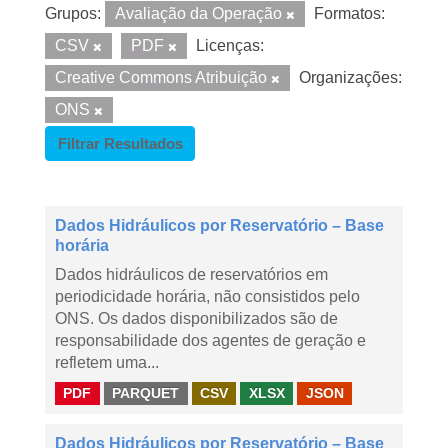
Grupos:
Avaliação da Operação
Formatos:
CSV
PDF
Licenças:
Creative Commons Atribuição
Organizações:
ONS
Filtrar Resultados
Dados Hidráulicos por Reservatório – Base
horária
Dados hidráulicos de reservatórios em
periodicidade horária, não consistidos pelo
ONS. Os dados disponibilizados são de
responsabilidade dos agentes de geração e
refletem uma...
PDF
PARQUET
CSV
XLSX
JSON
Dados Hidráulicos por Reservatório – Base