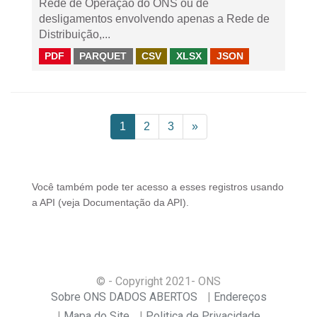
Rede de Operação do ONS ou de
desligamentos envolvendo apenas a Rede de
Distribuição,...
PDF
PARQUET
CSV
XLSX
JSON
1
2
3
»
Você também pode ter acesso a esses registros usando
a
API
(veja
Documentação da API
).
© - Copyright
2021
- ONS
Sobre ONS DADOS ABERTOS
Endereços
Mapa do Site
Politica de Privacidade