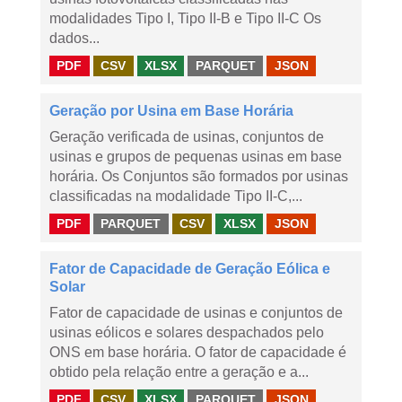
modalidades Tipo I, Tipo II-B e Tipo II-C Os
dados...
PDF
CSV
XLSX
PARQUET
JSON
Geração por Usina em Base Horária
Geração verificada de usinas, conjuntos de
usinas e grupos de pequenas usinas em base
horária. Os Conjuntos são formados por usinas
classificadas na modalidade Tipo II-C,...
PDF
PARQUET
CSV
XLSX
JSON
Fator de Capacidade de Geração Eólica e
Solar
Fator de capacidade de usinas e conjuntos de
usinas eólicos e solares despachados pelo
ONS em base horária. O fator de capacidade é
obtido pela relação entre a geração e a...
PDF
CSV
XLSX
PARQUET
JSON