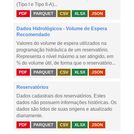
(Tipo I e Tipo II-A)...
PDF
PARQUET
CSV
XLSX
JSON
Dados Hidrológicos - Volume de Espera
Recomendado
Valores do volume de espera utilizados na
programação hidráulica de um reservatório.
Representa o nível máximo a ser atingido, em
% do volume útil, de forma que o reservatório...
PDF
PARQUET
CSV
XLSX
JSON
Reservatórios
Dados cadastrais dos reservatórios. Estes
dados não possuem informações históricas. Os
dados são lidos de suas origens e atualizado
diariamente.
PDF
PARQUET
CSV
XLSX
JSON