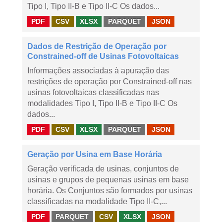
Tipo I, Tipo II-B e Tipo II-C Os dados...
PDF
CSV
XLSX
PARQUET
JSON
Dados de Restrição de Operação por
Constrained-off de Usinas Fotovoltaicas
Informações associadas à apuração das
restrições de operação por Constrained-off nas
usinas fotovoltaicas classificadas nas
modalidades Tipo I, Tipo II-B e Tipo II-C Os
dados...
PDF
CSV
XLSX
PARQUET
JSON
Geração por Usina em Base Horária
Geração verificada de usinas, conjuntos de
usinas e grupos de pequenas usinas em base
horária. Os Conjuntos são formados por usinas
classificadas na modalidade Tipo II-C,...
PDF
PARQUET
CSV
XLSX
JSON