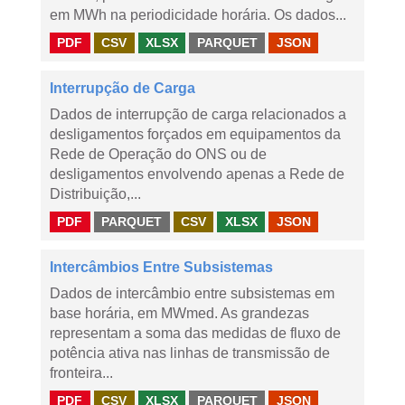
em MWh na periodicidade horária. Os dados...
PDF
CSV
XLSX
PARQUET
JSON
Interrupção de Carga
Dados de interrupção de carga relacionados a
desligamentos forçados em equipamentos da
Rede de Operação do ONS ou de
desligamentos envolvendo apenas a Rede de
Distribuição,...
PDF
PARQUET
CSV
XLSX
JSON
Intercâmbios Entre Subsistemas
Dados de intercâmbio entre subsistemas em
base horária, em MWmed. As grandezas
representam a soma das medidas de fluxo de
potência ativa nas linhas de transmissão de
fronteira...
PDF
CSV
XLSX
PARQUET
JSON