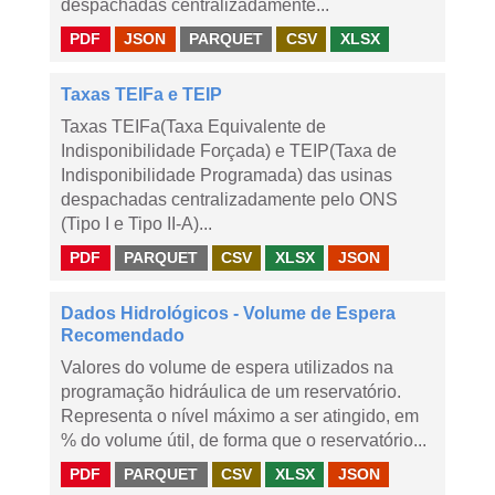
despachadas centralizadamente...
PDF
JSON
PARQUET
CSV
XLSX
Taxas TEIFa e TEIP
Taxas TEIFa(Taxa Equivalente de
Indisponibilidade Forçada) e TEIP(Taxa de
Indisponibilidade Programada) das usinas
despachadas centralizadamente pelo ONS
(Tipo I e Tipo II-A)...
PDF
PARQUET
CSV
XLSX
JSON
Dados Hidrológicos - Volume de Espera
Recomendado
Valores do volume de espera utilizados na
programação hidráulica de um reservatório.
Representa o nível máximo a ser atingido, em
% do volume útil, de forma que o reservatório...
PDF
PARQUET
CSV
XLSX
JSON