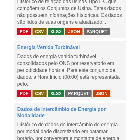
Histórico de relação das usinas Tipo II-C que
compõem os Conjuntos de Usina. Estes dados
não possuem informações históricas. Os dados
são lidos de suas origens e atualizado...
PDF
CSV
XLSX
JSON
PARQUET
Energia Vertida Turbinável
Dados de energia vertida turbinável
consolidados pelo ONS por reservatório em
periodicidade horária. Para este conjunto de
dados, a Hora Início (00:00) está representada
pelo...
PDF
CSV
XLSX
PARQUET
JSON
Dados de Intercâmbio de Energia por
Modalidade
Histórico de dados de intercâmbio de energia
por modalidade discretizado em patamar
horário, por conversora e montante de energia