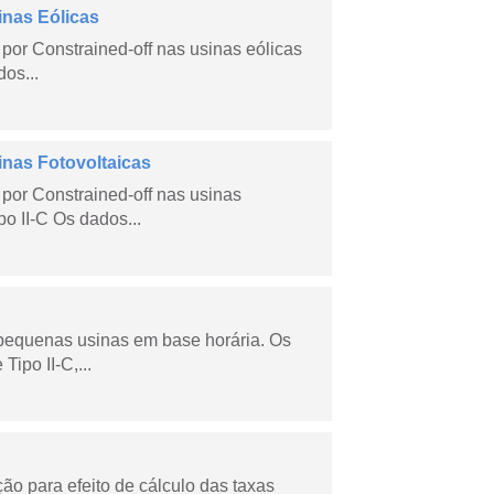
inas Eólicas
por Constrained-off nas usinas eólicas
dos...
inas Fotovoltaicas
por Constrained-off nas usinas
po II-C Os dados...
 pequenas usinas em base horária. Os
ipo II-C,...
o para efeito de cálculo das taxas