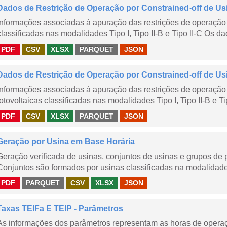
Dados de Restrição de Operação por Constrained-off de Us
Informações associadas à apuração das restrições de operação 
classificadas nas modalidades Tipo I, Tipo II-B e Tipo II-C Os da
PDF
CSV
XLSX
PARQUET
JSON
Dados de Restrição de Operação por Constrained-off de Us
Informações associadas à apuração das restrições de operação 
fotovoltaicas classificadas nas modalidades Tipo I, Tipo II-B e Ti
PDF
CSV
XLSX
PARQUET
JSON
Geração por Usina em Base Horária
Geração verificada de usinas, conjuntos de usinas e grupos de
Conjuntos são formados por usinas classificadas na modalidade T
PDF
PARQUET
CSV
XLSX
JSON
Taxas TEIFa E TEIP - Parâmetros
As informações dos parâmetros representam as horas de operaçã