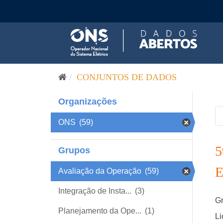
Pular para o conteúdo
CONJUNTOS DE DADOS
Organizações
ONS
(59)
Grupos
Avaliação da Operação
(59)
Integração de Insta...
(3)
Gr
Planejamento da Ope...
(1)
Li