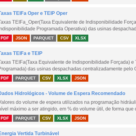
Taxas TEIFa Oper e TEIP Oper
Taxas TEIFa_Oper(Taxa Equivalente de Indisponibilidade Forç
Indisponibilidade Programada Operativa) das usinas despachad
PDF
JSON
PARQUET
CSV
XLSX
Taxas TEIFa e TEIP
Taxas TEIFa(Taxa Equivalente de Indisponibilidade Forçada) e 
Programada) das usinas despachadas centralizadamente pelo ONS
PDF
PARQUET
CSV
XLSX
JSON
Dados Hidrológicos - Volume de Espera Recomendado
Valores do volume de espera utilizados na programação hidrául
nível máximo a ser atingido, em % do volume útil, de forma que o
PDF
PARQUET
CSV
XLSX
JSON
Energia Vertida Turbinável