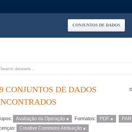
CONJUNTOS DE DADOS
59 CONJUNTOS DE DADOS
O
ENCONTRADOS
upos:
Avaliação da Operação
Formatos:
PDF
PA
cenças:
Creative Commons Atribuição