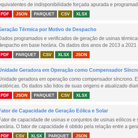
equivalentes de indisponibilidade forçada apurada e programad
PDF
JSON
PARQUET
CSV
XLSX
Geração Térmica por Motivo de Despacho
Dados programados e verificados de geração de usinas térmic
despacho em base horária. Os dados dos anos de 2013 a 2021 e
PDF
PARQUET
CSV
XLSX
JSON
Unidade Geradora em Operação como Compensador Síncr
Unidade geradora em operação como compensador síncrono. E
históricas. Os dados são lidos de suas origens e atualizado dia
PDF
JSON
PARQUET
CSV
XLSX
Fator de Capacidade de Geração Eólica e Solar
Fator de capacidade de usinas e conjuntos de usinas eólicos 
horária. O fator de capacidade é obtido pela relação entre a gera
PDF
CSV
XLSX
PARQUET
JSON