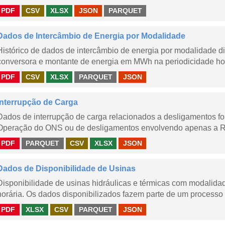
PDF
CSV
XLSX
JSON
PARQUET
Dados de Intercâmbio de Energia por Modalidade
Histórico de dados de intercâmbio de energia por modalidade di
conversora e montante de energia em MWh na periodicidade hor
PDF
CSV
XLSX
PARQUET
JSON
Interrupção de Carga
Dados de interrupção de carga relacionados a desligamentos 
Operação do ONS ou de desligamentos envolvendo apenas a Red
PDF
PARQUET
CSV
XLSX
JSON
Dados de Disponibilidade de Usinas
Disponibilidade de usinas hidráulicas e térmicas com modalidad
horária. Os dados disponibilizados fazem parte de um processo 
PDF
XLSX
CSV
PARQUET
JSON