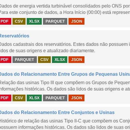
Dados de energia vertida turbinável consolidados pelo ONS por 
Para este conjunto de dados, a Hora Início (00:00) está represen
PDF
CSV
XLSX
PARQUET
JSON
Reservatórios
Dados cadastrais dos reservatórios. Estes dados não possuem 
lidos de suas origens e atualizado diariamente.
PDF
PARQUET
CSV
XLSX
JSON
Dados do Relacionamento Entre Grupos de Pequenas Usin
Relação das usinas Tipo III que compõem os Grupos de Peque
informações históricas. Os dados são lidos de suas origens e at
PDF
CSV
XLSX
PARQUET
JSON
Dados do Relacionamento Entre Conjuntos e Usinas
Histórico de relação das usinas Tipo II-C que compõem os Con
possuem informações históricas. Os dados são lidos de suas ori