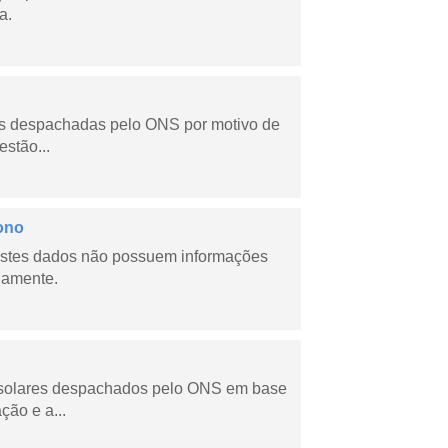
a.
as despachadas pelo ONS por motivo de
stão...
ono
stes dados não possuem informações
riamente.
e solares despachados pelo ONS em base
ção e a...