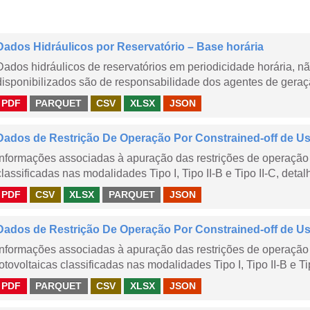
Dados Hidráulicos por Reservatório – Base horária
Dados hidráulicos de reservatórios em periodicidade horária, 
disponibilizados são de responsabilidade dos agentes de geraçã
PDF
PARQUET
CSV
XLSX
JSON
Dados de Restrição De Operação Por Constrained-off de Usin
Informações associadas à apuração das restrições de operação 
classificadas nas modalidades Tipo I, Tipo II-B e Tipo II-C, detal
PDF
CSV
XLSX
PARQUET
JSON
Dados de Restrição De Operação Por Constrained-off de Usin
Informações associadas à apuração das restrições de operação 
fotovoltaicas classificadas nas modalidades Tipo I, Tipo II-B e Ti
PDF
PARQUET
CSV
XLSX
JSON