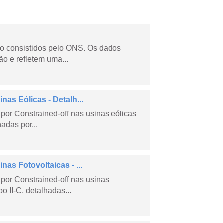
não consistidos pelo ONS. Os dados
o e refletem uma...
as Eólicas - Detalh...
por Constrained-off nas usinas eólicas
hadas por...
as Fotovoltaicas - ...
por Constrained-off nas usinas
po II-C, detalhadas...