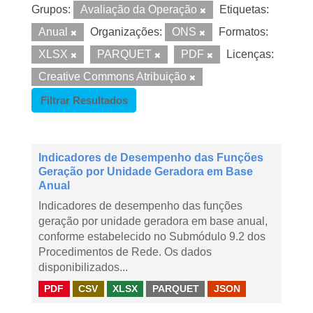
Grupos:
Avaliação da Operação
Etiquetas:
Anual
Organizações:
ONS
Formatos:
XLSX
PARQUET
PDF
Licenças:
Creative Commons Atribuição
Filtrar Resultados
Indicadores de Desempenho das Funções
Geração por Unidade Geradora em Base
Anual
Indicadores de desempenho das funções
geração por unidade geradora em base anual,
conforme estabelecido no Submódulo 9.2 dos
Procedimentos de Rede. Os dados
disponibilizados...
PDF
CSV
XLSX
PARQUET
JSON