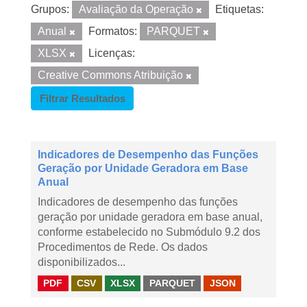
Grupos:
Avaliação da Operação
Etiquetas:
Anual
Formatos:
PARQUET
XLSX
Licenças:
Creative Commons Atribuição
Filtrar Resultados
Indicadores de Desempenho das Funções
Geração por Unidade Geradora em Base
Anual
Indicadores de desempenho das funções
geração por unidade geradora em base anual,
conforme estabelecido no Submódulo 9.2 dos
Procedimentos de Rede. Os dados
disponibilizados...
PDF
CSV
XLSX
PARQUET
JSON