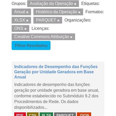
Grupos:
Avaliação da Operação
Etiquetas:
Anual
Histórico da Operação
Formatos:
XLSX
PARQUET
Organizações:
ONS
Licenças:
Creative Commons Atribuição
Filtrar Resultados
Indicadores de Desempenho das Funções
Geração por Unidade Geradora em Base
Anual
Indicadores de desempenho das funções
geração por unidade geradora em base anual,
conforme estabelecido no Submódulo 9.2 dos
Procedimentos de Rede. Os dados
disponibilizados...
PDF
CSV
XLSX
PARQUET
JSON