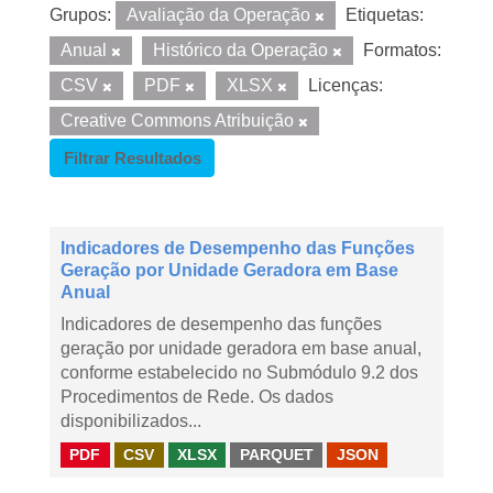
Grupos:
Avaliação da Operação
Etiquetas:
Anual
Histórico da Operação
Formatos:
CSV
PDF
XLSX
Licenças:
Creative Commons Atribuição
Filtrar Resultados
Indicadores de Desempenho das Funções
Geração por Unidade Geradora em Base
Anual
Indicadores de desempenho das funções
geração por unidade geradora em base anual,
conforme estabelecido no Submódulo 9.2 dos
Procedimentos de Rede. Os dados
disponibilizados...
PDF
CSV
XLSX
PARQUET
JSON