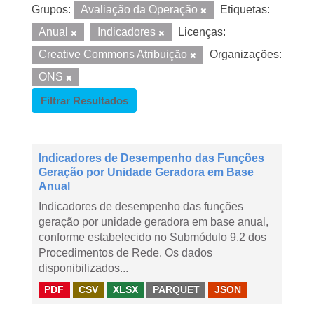
Grupos:
Avaliação da Operação
Etiquetas:
Anual
Indicadores
Licenças:
Creative Commons Atribuição
Organizações:
ONS
Filtrar Resultados
Indicadores de Desempenho das Funções
Geração por Unidade Geradora em Base
Anual
Indicadores de desempenho das funções
geração por unidade geradora em base anual,
conforme estabelecido no Submódulo 9.2 dos
Procedimentos de Rede. Os dados
disponibilizados...
PDF
CSV
XLSX
PARQUET
JSON