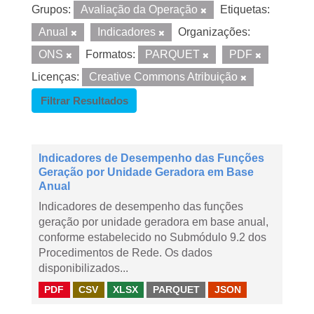
Grupos:
Avaliação da Operação
Etiquetas:
Anual
Indicadores
Organizações:
ONS
Formatos:
PARQUET
PDF
Licenças:
Creative Commons Atribuição
Filtrar Resultados
Indicadores de Desempenho das Funções
Geração por Unidade Geradora em Base
Anual
Indicadores de desempenho das funções
geração por unidade geradora em base anual,
conforme estabelecido no Submódulo 9.2 dos
Procedimentos de Rede. Os dados
disponibilizados...
PDF
CSV
XLSX
PARQUET
JSON