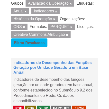
Grupos:
Avaliação da Operação
Etiquetas:
Anual
Indicadores
Histórico da Operação
Organizações:
ONS
Formatos:
PARQUET
Licenças:
Creative Commons Atribuição
Filtrar Resultados
Indicadores de Desempenho das Funções
Geração por Unidade Geradora em Base
Anual
Indicadores de desempenho das funções
geração por unidade geradora em base anual,
conforme estabelecido no Submódulo 9.2 dos
Procedimentos de Rede. Os dados
disponibilizados...
PDF
CSV
XLSX
PARQUET
JSON