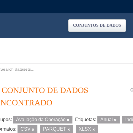
CONJUNTOS DE DADOS
1 CONJUNTO DE DADOS
O
ENCONTRADO
upos:
Avaliação da Operação
Etiquetas:
Anual
Ind
rmatos:
CSV
PARQUET
XLSX