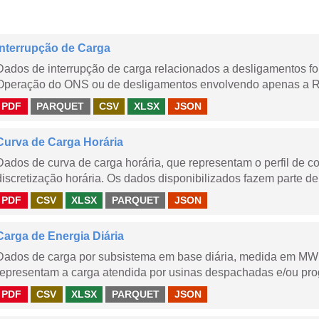
Interrupção de Carga
Dados de interrupção de carga relacionados a desligamentos 
Operação do ONS ou de desligamentos envolvendo apenas a Red
PDF
PARQUET
CSV
XLSX
JSON
Curva de Carga Horária
Dados de curva de carga horária, que representam o perfil de c
discretização horária. Os dados disponibilizados fazem parte de
PDF
CSV
XLSX
PARQUET
JSON
Carga de Energia Diária
Dados de carga por subsistema em base diária, medida em MWm
representam a carga atendida por usinas despachadas e/ou pr
PDF
CSV
XLSX
PARQUET
JSON