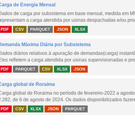
Carga de Energia Mensal
Dados de carga por subsistema em base mensal, medida em M
representam a carga atendida por usinas despachadas e/ou pr
PDF
CSV
PARQUET
JSON
XLSX
Demanda Máxima Diária por Subsistema
Dados diários relativos à apuração de demandas(carga) instant
Eles refletem a carga atendida por usinas supervisionadas e pr
PDF
PARQUET
CSV
XLSX
JSON
Carga global de Roraima
Carga global de Roraima no período de fevereiro-2022 a agos
2.282, de 6 de agosto de 2024. Os dados disponibilizados fazem
PDF
CSV
XLSX
JSON
PARQUET