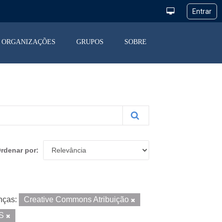
ORGANIZAÇÕES
GRUPOS
SOBRE
rdenar por
nças:
Creative Commons Atribuição
S