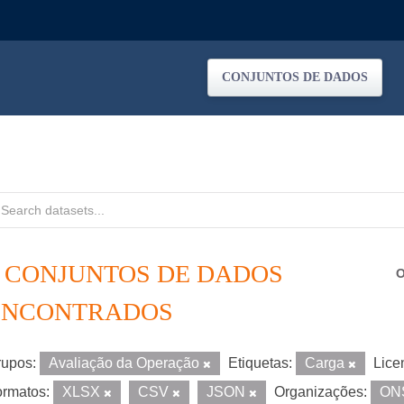
CONJUNTOS DE DADOS
6 CONJUNTOS DE DADOS
O
ENCONTRADOS
upos:
Avaliação da Operação
Etiquetas:
Carga
Lice
rmatos:
XLSX
CSV
JSON
Organizações:
ON