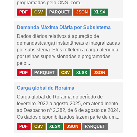
programadas pelo ONS, com...
PDF
CSV
PARQUET
JSON
XLSX
Demanda Máxima Diária por Subsistema
Dados diários relativos à apuração de
demandas(carga) instantâneas e integralizadas
por subsistema. Eles refletem a carga atendida
por usinas supervisionadas e programadas
pelo...
PDF
PARQUET
CSV
XLSX
JSON
Carga global de Roraima
Carga global de Roraima no período de
fevereiro-2022 a agosto-2025, em atendimento
ao Despacho nº 2.282, de 6 de agosto de 2024.
Os dados disponibilizados fazem parte de um...
PDF
CSV
XLSX
JSON
PARQUET