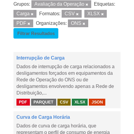
Grupos:
Avaliação da Operação
Etiquetas:
Carga
Formatos:
CSV
XLSX
PDF
Organizações:
ONS
Filtrar Resultados
Interrupção de Carga
Dados de interrupção de carga relacionados a
desligamentos forçados em equipamentos da
Rede de Operação do ONS ou de
desligamentos envolvendo apenas a Rede de
Distribuição,...
PDF
PARQUET
CSV
XLSX
JSON
Curva de Carga Horária
Dados de curva de carga horária, que
representam o perfil de consumo de energia