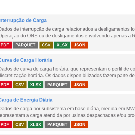
Interrupção de Carga
Dados de interrupção de carga relacionados a desligamentos 
Operação do ONS ou de desligamentos envolvendo apenas a Red
PDF
PARQUET
CSV
XLSX
JSON
Curva de Carga Horária
Dados de curva de carga horária, que representam o perfil de c
discretização horária. Os dados disponibilizados fazem parte de
PDF
CSV
XLSX
PARQUET
JSON
Carga de Energia Diária
Dados de carga por subsistema em base diária, medida em MWm
representam a carga atendida por usinas despachadas e/ou pr
PDF
CSV
XLSX
PARQUET
JSON