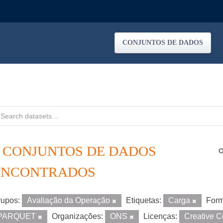
CONJUNTOS DE DADOS
6 CONJUNTOS DE DADOS
O
ENCONTRADOS
upos:
Avaliação da Operação
Etiquetas:
Carga
Form
PARQUET
Organizações:
ONS
Licenças:
Creative 