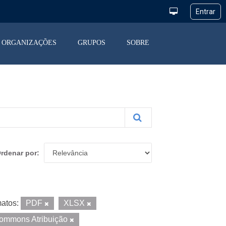
ORGANIZAÇÕES
GRUPOS
SOBRE
rdenar por
atos:
PDF
XLSX
Commons Atribuição