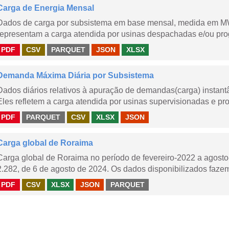
Carga de Energia Mensal
Dados de carga por subsistema em base mensal, medida em M
representam a carga atendida por usinas despachadas e/ou pr
PDF
CSV
PARQUET
JSON
XLSX
Demanda Máxima Diária por Subsistema
Dados diários relativos à apuração de demandas(carga) instant
Eles refletem a carga atendida por usinas supervisionadas e pr
PDF
PARQUET
CSV
XLSX
JSON
Carga global de Roraima
Carga global de Roraima no período de fevereiro-2022 a agos
2.282, de 6 de agosto de 2024. Os dados disponibilizados fazem
PDF
CSV
XLSX
JSON
PARQUET