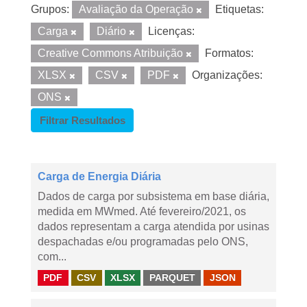
Grupos:
Avaliação da Operação
Etiquetas:
Carga
Diário
Licenças:
Creative Commons Atribuição
Formatos:
XLSX
CSV
PDF
Organizações:
ONS
Filtrar Resultados
Carga de Energia Diária
Dados de carga por subsistema em base diária,
medida em MWmed. Até fevereiro/2021, os
dados representam a carga atendida por usinas
despachadas e/ou programadas pelo ONS,
com...
PDF
CSV
XLSX
PARQUET
JSON