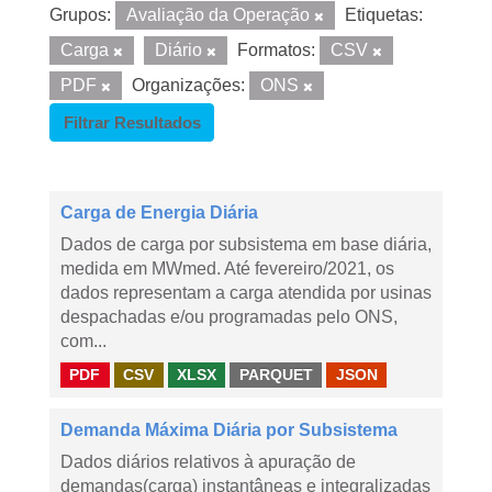
Grupos:
Avaliação da Operação
Etiquetas:
Carga
Diário
Formatos:
CSV
PDF
Organizações:
ONS
Filtrar Resultados
Carga de Energia Diária
Dados de carga por subsistema em base diária,
medida em MWmed. Até fevereiro/2021, os
dados representam a carga atendida por usinas
despachadas e/ou programadas pelo ONS,
com...
PDF
CSV
XLSX
PARQUET
JSON
Demanda Máxima Diária por Subsistema
Dados diários relativos à apuração de
demandas(carga) instantâneas e integralizadas