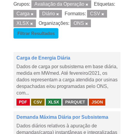
Grupos:
Avaliação da Operação
Etiquetas:
Carga
Diário
Formatos:
CSV
XLSX
Organizações:
ONS
Filtrar Resultados
Carga de Energia Diária
Dados de carga por subsistema em base diária,
medida em MWmed. Até fevereiro/2021, os
dados representam a carga atendida por usinas
despachadas e/ou programadas pelo ONS,
com...
PDF
CSV
XLSX
PARQUET
JSON
Demanda Máxima Diária por Subsistema
Dados diários relativos à apuração de
demandas(carga) instantâneas e integralizadas