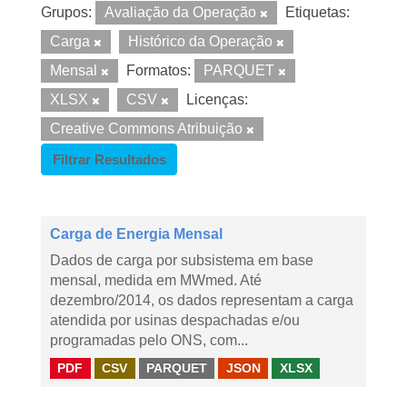
Grupos:
Avaliação da Operação
Etiquetas:
Carga
Histórico da Operação
Mensal
Formatos:
PARQUET
XLSX
CSV
Licenças:
Creative Commons Atribuição
Filtrar Resultados
Carga de Energia Mensal
Dados de carga por subsistema em base
mensal, medida em MWmed. Até
dezembro/2014, os dados representam a carga
atendida por usinas despachadas e/ou
programadas pelo ONS, com...
PDF
CSV
PARQUET
JSON
XLSX