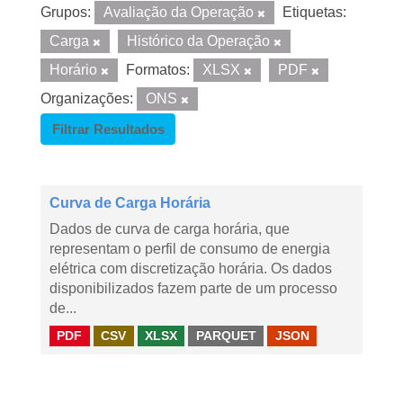
Grupos:
Avaliação da Operação
Etiquetas:
Carga
Histórico da Operação
Horário
Formatos:
XLSX
PDF
Organizações:
ONS
Filtrar Resultados
Curva de Carga Horária
Dados de curva de carga horária, que
representam o perfil de consumo de energia
elétrica com discretização horária. Os dados
disponibilizados fazem parte de um processo
de...
PDF
CSV
XLSX
PARQUET
JSON