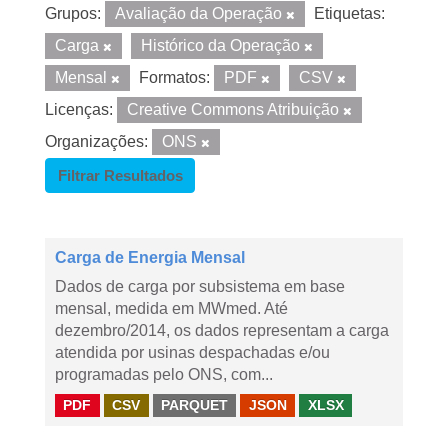
Grupos:
Avaliação da Operação
Etiquetas:
Carga
Histórico da Operação
Mensal
Formatos:
PDF
CSV
Licenças:
Creative Commons Atribuição
Organizações:
ONS
Filtrar Resultados
Carga de Energia Mensal
Dados de carga por subsistema em base
mensal, medida em MWmed. Até
dezembro/2014, os dados representam a carga
atendida por usinas despachadas e/ou
programadas pelo ONS, com...
PDF
CSV
PARQUET
JSON
XLSX