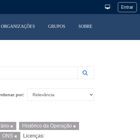
ORGANIZAÇÕES
GRUPOS
SOBRE
rdenar por
rário
Histórico da Operação
ONS
Licenças: