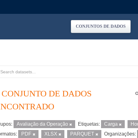
CONJUNTOS DE DADOS
1 CONJUNTO DE DADOS
O
ENCONTRADO
upos:
Avaliação da Operação
Etiquetas:
Carga
Ho
rmatos:
PDF
XLSX
PARQUET
Organizações: