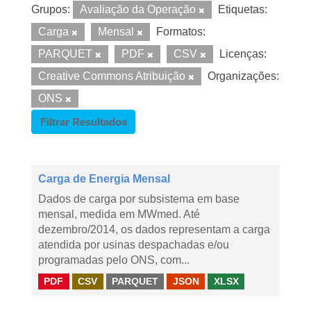
Grupos:
Avaliação da Operação
Etiquetas:
Carga
Mensal
Formatos:
PARQUET
PDF
CSV
Licenças:
Creative Commons Atribuição
Organizações:
ONS
Filtrar Resultados
Carga de Energia Mensal
Dados de carga por subsistema em base
mensal, medida em MWmed. Até
dezembro/2014, os dados representam a carga
atendida por usinas despachadas e/ou
programadas pelo ONS, com...
PDF
CSV
PARQUET
JSON
XLSX