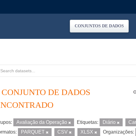
CONJUNTOS DE DADOS
1 CONJUNTO DE DADOS
O
ENCONTRADO
upos:
Avaliação da Operação
Etiquetas:
Diário
Ca
rmatos:
PARQUET
CSV
XLSX
Organizações: