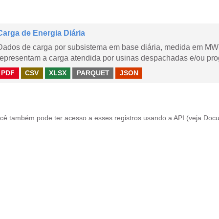
Carga de Energia Diária
Dados de carga por subsistema em base diária, medida em MWm
representam a carga atendida por usinas despachadas e/ou pr
PDF
CSV
XLSX
PARQUET
JSON
cê também pode ter acesso a esses registros usando a
API
(veja
Docu