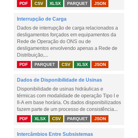
PDF
CSV
XLSX
PARQUET
JSON
Interrupção de Carga
Dados de interrupção de carga relacionados a
desligamentos forçados em equipamentos da
Rede de Operação do ONS ou de
desligamentos envolvendo apenas a Rede de
Distribuição,...
PDF
PARQUET
CSV
XLSX
JSON
Dados de Disponibilidade de Usinas
Disponibilidade de usinas hidráulicas e
térmicas com modalidade de operação Tipo I e
II-A em base horária. Os dados disponibilizados
fazem parte de um processo de consistência...
PDF
XLSX
CSV
PARQUET
JSON
Intercâmbios Entre Subsistemas