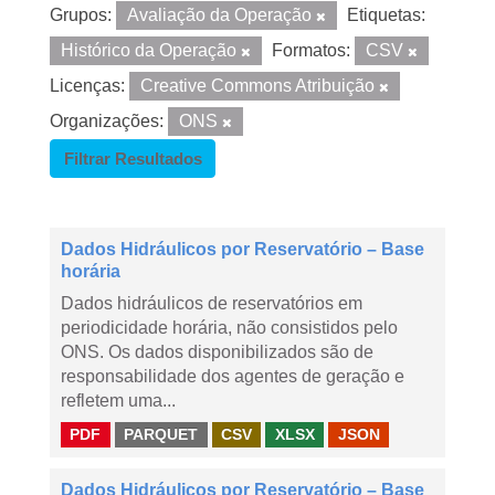
Grupos:
Avaliação da Operação
Etiquetas:
Histórico da Operação
Formatos:
CSV
Licenças:
Creative Commons Atribuição
Organizações:
ONS
Filtrar Resultados
Dados Hidráulicos por Reservatório – Base
horária
Dados hidráulicos de reservatórios em
periodicidade horária, não consistidos pelo
ONS. Os dados disponibilizados são de
responsabilidade dos agentes de geração e
refletem uma...
PDF
PARQUET
CSV
XLSX
JSON
Dados Hidráulicos por Reservatório – Base