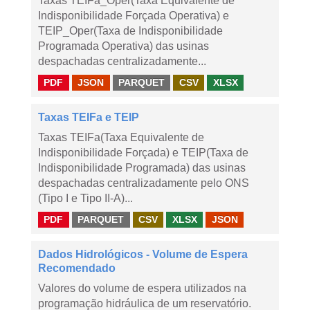
Taxas TEIFa_Oper(Taxa Equivalente de
Indisponibilidade Forçada Operativa) e
TEIP_Oper(Taxa de Indisponibilidade
Programada Operativa) das usinas
despachadas centralizadamente...
PDF
JSON
PARQUET
CSV
XLSX
Taxas TEIFa e TEIP
Taxas TEIFa(Taxa Equivalente de
Indisponibilidade Forçada) e TEIP(Taxa de
Indisponibilidade Programada) das usinas
despachadas centralizadamente pelo ONS
(Tipo I e Tipo II-A)...
PDF
PARQUET
CSV
XLSX
JSON
Dados Hidrológicos - Volume de Espera
Recomendado
Valores do volume de espera utilizados na
programação hidráulica de um reservatório.