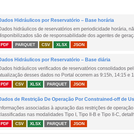
Dados Hidráulicos por Reservatório – Base horária
Dados hidráulicos de reservatórios em periodicidade horária, 
disponibilizados são de responsabilidade dos agentes de geraçã
PDF
PARQUET
CSV
XLSX
JSON
Dados Hidráulicos por Reservatório – Base diária
Dados hidráulicos verificados de reservatórios consolidados pe
atualização desses dados no Portal ocorrem as 9:15h, 14:15 e 1
PDF
CSV
XLSX
PARQUET
JSON
Dados de Restrição De Operação Por Constrained-off de Usin
Informações associadas à apuração das restrições de operação 
classificadas nas modalidades Tipo I, Tipo II-B e Tipo II-C, detal
PDF
CSV
XLSX
PARQUET
JSON