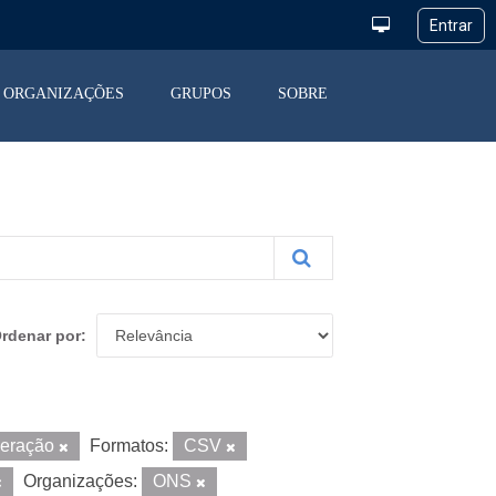
ORGANIZAÇÕES
GRUPOS
SOBRE
rdenar por
peração
Formatos:
CSV
Organizações:
ONS