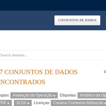
CONJUNTOS DE DADOS
37 CONJUNTOS DE DADOS
O
ENCONTRADOS
upos:
Avaliação da Operação
Etiquetas:
Histórico da O
PDF
XLSX
Licenças:
Creative Commons Atribuição