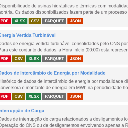
Disponibilidade de usinas hidráulicas e térmicas com modalidad
horária. Os dados disponibilizados fazem parte de um processo 
PDF
XLSX
CSV
PARQUET
JSON
Energia Vertida Turbinável
Dados de energia vertida turbinável consolidados pelo ONS por 
Para este conjunto de dados, a Hora Início (00:00) está represen
PDF
CSV
XLSX
PARQUET
JSON
Dados de Intercâmbio de Energia por Modalidade
Histórico de dados de intercâmbio de energia por modalidade di
conversora e montante de energia em MWh na periodicidade hor
PDF
CSV
XLSX
PARQUET
JSON
Interrupção de Carga
Dados de interrupção de carga relacionados a desligamentos 
Operação do ONS ou de desligamentos envolvendo apenas a Red