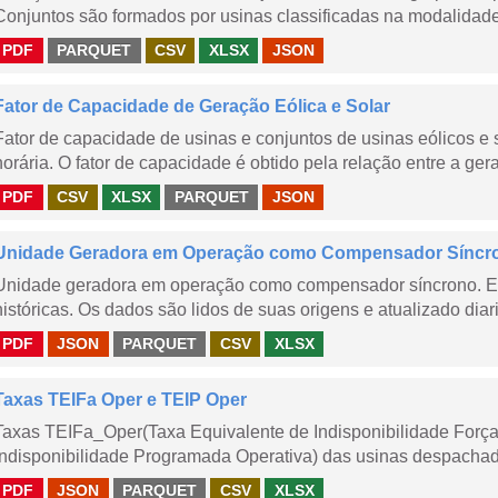
Conjuntos são formados por usinas classificadas na modalidade T
PDF
PARQUET
CSV
XLSX
JSON
Fator de Capacidade de Geração Eólica e Solar
Fator de capacidade de usinas e conjuntos de usinas eólicos 
horária. O fator de capacidade é obtido pela relação entre a gera
PDF
CSV
XLSX
PARQUET
JSON
Unidade Geradora em Operação como Compensador Síncr
Unidade geradora em operação como compensador síncrono. E
históricas. Os dados são lidos de suas origens e atualizado dia
PDF
JSON
PARQUET
CSV
XLSX
Taxas TEIFa Oper e TEIP Oper
Taxas TEIFa_Oper(Taxa Equivalente de Indisponibilidade Forç
Indisponibilidade Programada Operativa) das usinas despachad
PDF
JSON
PARQUET
CSV
XLSX