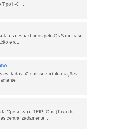
ipo II-C,...
e solares despachados pelo ONS em base
ção e a...
ono
stes dados não possuem informações
riamente.
ada Operativa) e TEIP_Oper(Taxa de
as centralizadamente...