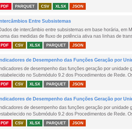
PDF
PARQUET
CSV
XLSX
JSON
Intercâmbios Entre Subsistemas
Dados de intercâmbio entre subsistemas em base horária, em
soma das medidas de fluxo de potência ativa nas linhas de trans
PDF
CSV
XLSX
PARQUET
JSON
Indicadores de Desempenho das Funções Geração por Uni
Indicadores de desempenho das funções geração por unidade 
estabelecido no Submódulo 9.2 dos Procedimentos de Rede. Os 
PDF
CSV
XLSX
PARQUET
JSON
Indicadores de Desempenho das Funções Geração por Unid
Indicadores de desempenho das funções geração por unidade 
estabelecido no Submódulo 9.2 dos Procedimentos de Rede. Os 
PDF
CSV
XLSX
PARQUET
JSON