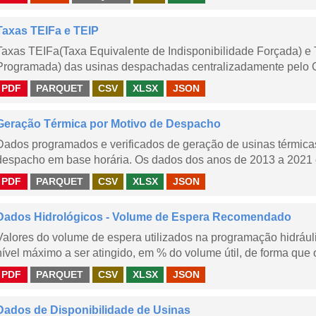
Taxas TEIFa e TEIP
Taxas TEIFa(Taxa Equivalente de Indisponibilidade Forçada) e 
Programada) das usinas despachadas centralizadamente pelo ONS
PDF
PARQUET
CSV
XLSX
JSON
Geração Térmica por Motivo de Despacho
Dados programados e verificados de geração de usinas térmic
despacho em base horária. Os dados dos anos de 2013 a 2021 e
PDF
PARQUET
CSV
XLSX
JSON
Dados Hidrológicos - Volume de Espera Recomendado
Valores do volume de espera utilizados na programação hidrául
nível máximo a ser atingido, em % do volume útil, de forma que o
PDF
PARQUET
CSV
XLSX
JSON
Dados de Disponibilidade de Usinas