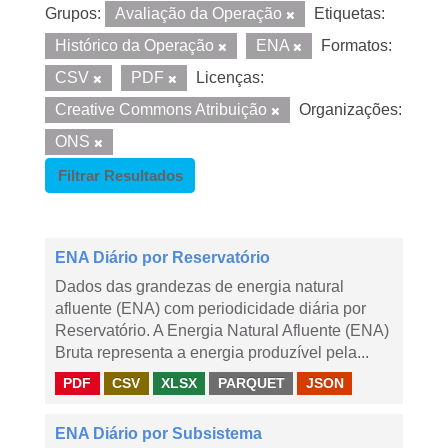
Grupos:
Avaliação da Operação
Etiquetas:
Histórico da Operação
ENA
Formatos:
CSV
PDF
Licenças:
Creative Commons Atribuição
Organizações:
ONS
Filtrar Resultados
ENA Diário por Reservatório
Dados das grandezas de energia natural
afluente (ENA) com periodicidade diária por
Reservatório. A Energia Natural Afluente (ENA)
Bruta representa a energia produzível pela...
PDF
CSV
XLSX
PARQUET
JSON
ENA Diário por Subsistema