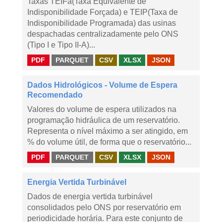
Taxas TEIFa(Taxa Equivalente de
Indisponibilidade Forçada) e TEIP(Taxa de
Indisponibilidade Programada) das usinas
despachadas centralizadamente pelo ONS
(Tipo I e Tipo II-A)...
PDF
PARQUET
CSV
XLSX
JSON
Dados Hidrológicos - Volume de Espera
Recomendado
Valores do volume de espera utilizados na
programação hidráulica de um reservatório.
Representa o nível máximo a ser atingido, em
% do volume útil, de forma que o reservatório...
PDF
PARQUET
CSV
XLSX
JSON
Energia Vertida Turbinável
Dados de energia vertida turbinável
consolidados pelo ONS por reservatório em
periodicidade horária. Para este conjunto de