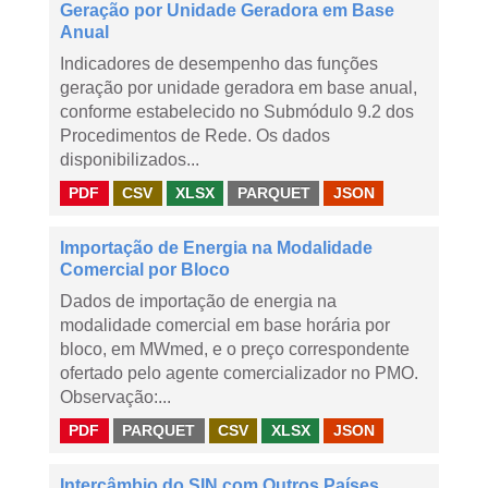
Geração por Unidade Geradora em Base
Anual
Indicadores de desempenho das funções
geração por unidade geradora em base anual,
conforme estabelecido no Submódulo 9.2 dos
Procedimentos de Rede. Os dados
disponibilizados...
PDF
CSV
XLSX
PARQUET
JSON
Importação de Energia na Modalidade
Comercial por Bloco
Dados de importação de energia na
modalidade comercial em base horária por
bloco, em MWmed, e o preço correspondente
ofertado pelo agente comercializador no PMO.
Observação:...
PDF
PARQUET
CSV
XLSX
JSON
Intercâmbio do SIN com Outros Países