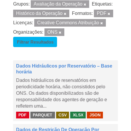
Grupos:
Avaliação da Operação
Etiquetas:
Histórico da Operação
Formatos:
PDF
Licenças:
Creative Commons Atribuição
Organizações:
ONS
Filtrar Resultados
Dados Hidráulicos por Reservatório – Base
horária
Dados hidráulicos de reservatórios em
periodicidade horária, não consistidos pelo
ONS. Os dados disponibilizados são de
responsabilidade dos agentes de geração e
refletem uma...
PDF
PARQUET
CSV
XLSX
JSON
Dados de Restrição De Operação Por