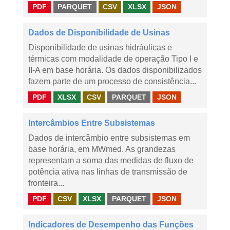
PDF
PARQUET
CSV
XLSX
JSON
Dados de Disponibilidade de Usinas
Disponibilidade de usinas hidráulicas e
térmicas com modalidade de operação Tipo I e
II-A em base horária. Os dados disponibilizados
fazem parte de um processo de consistência...
PDF
XLSX
CSV
PARQUET
JSON
Intercâmbios Entre Subsistemas
Dados de intercâmbio entre subsistemas em
base horária, em MWmed. As grandezas
representam a soma das medidas de fluxo de
potência ativa nas linhas de transmissão de
fronteira...
PDF
CSV
XLSX
PARQUET
JSON
Indicadores de Desempenho das Funções