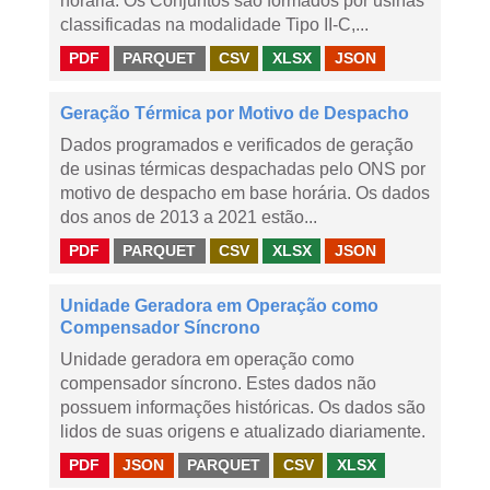
horária. Os Conjuntos são formados por usinas
classificadas na modalidade Tipo II-C,...
PDF
PARQUET
CSV
XLSX
JSON
Geração Térmica por Motivo de Despacho
Dados programados e verificados de geração
de usinas térmicas despachadas pelo ONS por
motivo de despacho em base horária. Os dados
dos anos de 2013 a 2021 estão...
PDF
PARQUET
CSV
XLSX
JSON
Unidade Geradora em Operação como
Compensador Síncrono
Unidade geradora em operação como
compensador síncrono. Estes dados não
possuem informações históricas. Os dados são
lidos de suas origens e atualizado diariamente.
PDF
JSON
PARQUET
CSV
XLSX