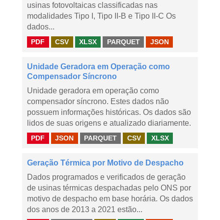
usinas fotovoltaicas classificadas nas
modalidades Tipo I, Tipo II-B e Tipo II-C Os
dados...
PDF
CSV
XLSX
PARQUET
JSON
Unidade Geradora em Operação como
Compensador Síncrono
Unidade geradora em operação como
compensador síncrono. Estes dados não
possuem informações históricas. Os dados são
lidos de suas origens e atualizado diariamente.
PDF
JSON
PARQUET
CSV
XLSX
Geração Térmica por Motivo de Despacho
Dados programados e verificados de geração
de usinas térmicas despachadas pelo ONS por
motivo de despacho em base horária. Os dados
dos anos de 2013 a 2021 estão...