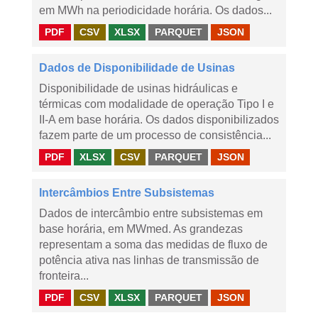
em MWh na periodicidade horária. Os dados...
PDF
CSV
XLSX
PARQUET
JSON
Dados de Disponibilidade de Usinas
Disponibilidade de usinas hidráulicas e
térmicas com modalidade de operação Tipo I e
II-A em base horária. Os dados disponibilizados
fazem parte de um processo de consistência...
PDF
XLSX
CSV
PARQUET
JSON
Intercâmbios Entre Subsistemas
Dados de intercâmbio entre subsistemas em
base horária, em MWmed. As grandezas
representam a soma das medidas de fluxo de
potência ativa nas linhas de transmissão de
fronteira...
PDF
CSV
XLSX
PARQUET
JSON