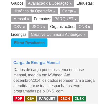
Grupos:
Avaliação da Operação
Etiquetas:
Histórico da Operação
Carga
Mensal
Formatos:
PARQUET
CSV
JSON
Organizações:
ONS
Licenças:
Creative Commons Atribuição
Filtrar Resultados
Carga de Energia Mensal
Dados de carga por subsistema em base
mensal, medida em MWmed. Até
dezembro/2014, os dados representam a carga
atendida por usinas despachadas e/ou
programadas pelo ONS, com...
PDF
CSV
PARQUET
JSON
XLSX