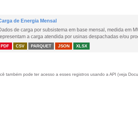
Carga de Energia Mensal
Dados de carga por subsistema em base mensal, medida em M
representam a carga atendida por usinas despachadas e/ou pr
PDF
CSV
PARQUET
JSON
XLSX
cê também pode ter acesso a esses registros usando a
API
(veja
Docu