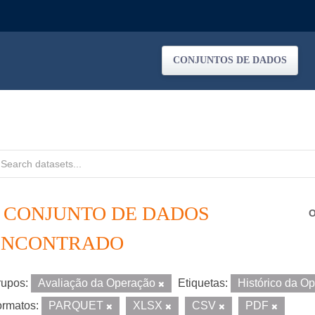
CONJUNTOS DE DADOS
1 CONJUNTO DE DADOS
O
ENCONTRADO
upos:
Avaliação da Operação
Etiquetas:
Histórico da O
rmatos:
PARQUET
XLSX
CSV
PDF