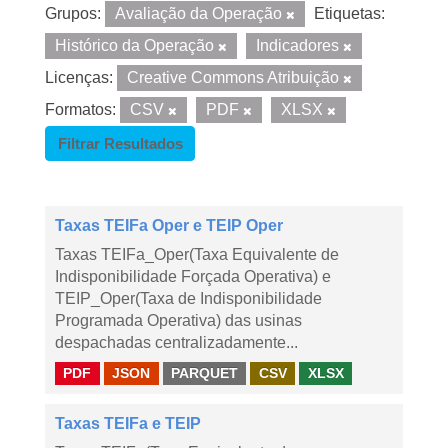
Grupos:
Avaliação da Operação
Etiquetas:
Histórico da Operação
Indicadores
Licenças:
Creative Commons Atribuição
Formatos:
CSV
PDF
XLSX
Filtrar Resultados
Taxas TEIFa Oper e TEIP Oper
Taxas TEIFa_Oper(Taxa Equivalente de
Indisponibilidade Forçada Operativa) e
TEIP_Oper(Taxa de Indisponibilidade
Programada Operativa) das usinas
despachadas centralizadamente...
PDF
JSON
PARQUET
CSV
XLSX
Taxas TEIFa e TEIP