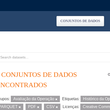
CONJUNTOS DE DADOS
4 CONJUNTOS DE DADOS
O
ENCONTRADOS
upos:
Avaliação da Operação
Etiquetas:
Histórico da O
PARQUET
PDF
CSV
Licenças:
Creative Comm