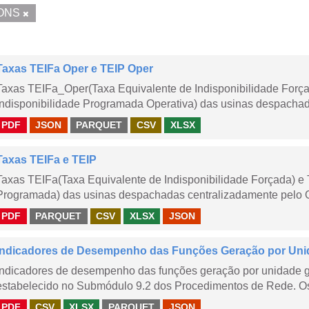
ONS
Taxas TEIFa Oper e TEIP Oper
Taxas TEIFa_Oper(Taxa Equivalente de Indisponibilidade Forç
Indisponibilidade Programada Operativa) das usinas despachad
PDF
JSON
PARQUET
CSV
XLSX
Taxas TEIFa e TEIP
Taxas TEIFa(Taxa Equivalente de Indisponibilidade Forçada) e 
Programada) das usinas despachadas centralizadamente pelo ONS
PDF
PARQUET
CSV
XLSX
JSON
Indicadores de Desempenho das Funções Geração por Unid
Indicadores de desempenho das funções geração por unidade 
estabelecido no Submódulo 9.2 dos Procedimentos de Rede. Os 
PDF
CSV
XLSX
PARQUET
JSON