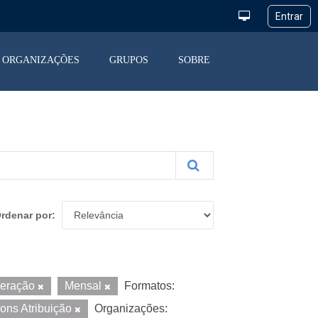
ORGANIZAÇÕES
GRUPOS
SOBRE
rdenar por
peração
Mensal
Formatos:
ons Atribuição
Organizações: