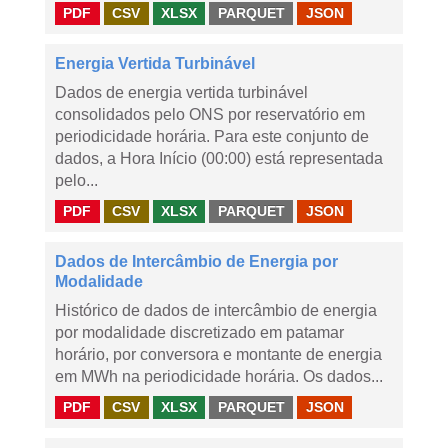
PDF
CSV
XLSX
PARQUET
JSON
Energia Vertida Turbinável
Dados de energia vertida turbinável
consolidados pelo ONS por reservatório em
periodicidade horária. Para este conjunto de
dados, a Hora Início (00:00) está representada
pelo...
PDF
CSV
XLSX
PARQUET
JSON
Dados de Intercâmbio de Energia por
Modalidade
Histórico de dados de intercâmbio de energia
por modalidade discretizado em patamar
horário, por conversora e montante de energia
em MWh na periodicidade horária. Os dados...
PDF
CSV
XLSX
PARQUET
JSON