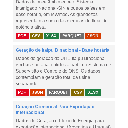
Dados de intercâmbio entre o Sistema
Interligado Nacional-SIN e outros países em
base horária, em MWmed. As grandezas
representam a soma das medidas de fluxo de
potência ativa...
PDF
CSV
XLSX
PARQUET
JSON
Geração de Itaipu Binacional - Base horária
Dados de geração da UHE Itaipu Binacional
em base horária, obtidos a partir do Sistema de
Supervisão e Controle do ONS. Os dados
contemplam a geração total da usina,
separando...
PDF
JSON
PARQUET
CSV
XLSX
Geração Comercial Para Exportação
Internacional
Dados de Geração e Fluxo de Energia para
exportação internacional (Argentina e Uruguai),