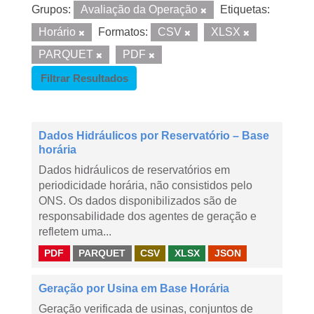
Grupos:
Avaliação da Operação
Etiquetas:
Horário
Formatos:
CSV
XLSX
PARQUET
PDF
Filtrar Resultados
Dados Hidráulicos por Reservatório – Base
horária
Dados hidráulicos de reservatórios em
periodicidade horária, não consistidos pelo
ONS. Os dados disponibilizados são de
responsabilidade dos agentes de geração e
refletem uma...
PDF
PARQUET
CSV
XLSX
JSON
Geração por Usina em Base Horária
Geração verificada de usinas, conjuntos de