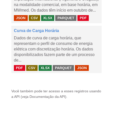
na modalidade comercial, em base horária, em
MWmed. Os dados têm início em outubro de...
JSON
CSV
XLSX
PARQUET
PDF
Curva de Carga Horária
Dados de curva de carga horária, que
representam o perfil de consumo de energia
elétrica com discretização horária. Os dados
disponibilizados fazem parte de um processo
de...
PDF
CSV
XLSX
PARQUET
JSON
Você também pode ter acesso a esses registros usando
a
API
(veja
Documentação da API
).