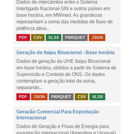
Dados de intercâmbio entre o Sistema
Interligado Nacional-SIN e outros países em
base horária, em MWmed. As grandezas
representam a soma das medidas de fluxo de
potência ativa...
PDF
CSV
XLSX
PARQUET
JSON
Geração de Itaipu Binacional - Base horária
Dados de geração da UHE Itaipu Binacional
em base horária, obtidos a partir do Sistema de
Supervisão e Controle do ONS. Os dados
contemplam a geração total da usina,
separando...
PDF
JSON
PARQUET
CSV
XLSX
Geração Comercial Para Exportação
Internacional
Dados de Geração e Fluxo de Energia para
exportação internacional (Argentina e Uruguai),