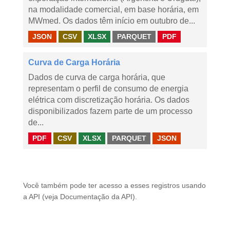
na modalidade comercial, em base horária, em
MWmed. Os dados têm início em outubro de...
JSON
CSV
XLSX
PARQUET
PDF
Curva de Carga Horária
Dados de curva de carga horária, que
representam o perfil de consumo de energia
elétrica com discretização horária. Os dados
disponibilizados fazem parte de um processo
de...
PDF
CSV
XLSX
PARQUET
JSON
Você também pode ter acesso a esses registros usando
a
API
(veja
Documentação da API
).