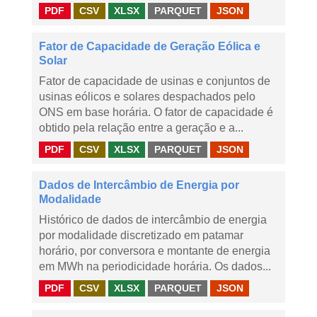
PDF
CSV
XLSX
PARQUET
JSON
Fator de Capacidade de Geração Eólica e
Solar
Fator de capacidade de usinas e conjuntos de
usinas eólicos e solares despachados pelo
ONS em base horária. O fator de capacidade é
obtido pela relação entre a geração e a...
PDF
CSV
XLSX
PARQUET
JSON
Dados de Intercâmbio de Energia por
Modalidade
Histórico de dados de intercâmbio de energia
por modalidade discretizado em patamar
horário, por conversora e montante de energia
em MWh na periodicidade horária. Os dados...
PDF
CSV
XLSX
PARQUET
JSON