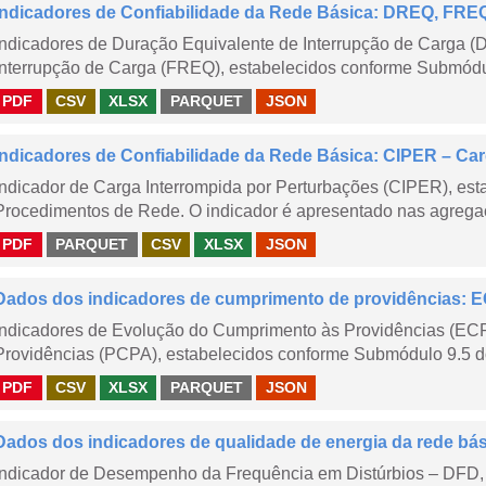
Indicadores de Confiabilidade da Rede Básica: DREQ, FRE
Indicadores de Duração Equivalente de Interrupção de Carga (
Interrupção de Carga (FREQ), estabelecidos conforme Submódu
PDF
CSV
XLSX
PARQUET
JSON
Indicadores de Confiabilidade da Rede Básica: CIPER – Carg
Indicador de Carga Interrompida por Perturbações (CIPER), es
Procedimentos de Rede. O indicador é apresentado nas agregaç
PDF
PARQUET
CSV
XLSX
JSON
Dados dos indicadores de cumprimento de providências:
Indicadores de Evolução do Cumprimento às Providências (EC
Providências (PCPA), estabelecidos conforme Submódulo 9.5 d
PDF
CSV
XLSX
PARQUET
JSON
Dados dos indicadores de qualidade de energia da rede bá
Indicador de Desempenho da Frequência em Distúrbios – DFD,