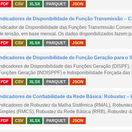
PDF
CSV
XLSX
PARQUET
JSON
Indicadores de Disponibilidade de Função Transmissão – 
Indicador de Disponibilidade das Funções Transmissão Conver
de tensão, em base mensal. Os dados disponibilizados fazem pa
PDF
CSV
XLSX
PARQUET
JSON
Indicadores de Disponibilidade de Função Geração para o 
Indicadores de Disponibilidade das Funções Geração (DISPF), 
Funções Geração (INDISPPF) e Indisponibilidade Forçada das 
PDF
CSV
XLSX
PARQUET
JSON
Indicadores de Confiabilidade da Rede Básica: Robustez
Indicadores de Robustez da Malha Sistêmica (RMAL), Robustez
Simples (RMCS), Robustez da Rede Básica (RRB), Robustez da
PDF
CSV
XLSX
PARQUET
JSON