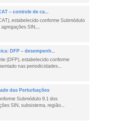
AT – controle de ca...
CCAT), estabelecido conforme Submódulo
 agregações SIN,...
sica: DFP – desempenh...
e (DFP), estabelecido conforme
entado nas periodicidades...
dade das Perturbações
conforme Submódulo 9.1 dos
ões SIN, subsistema, região...