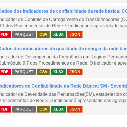
Dados dos indicadores de confiabilidade da rede básica: CC
Indicador de Controle de Carregamento de Transformadores (
9.1 dos Procedimentos de Rede. O indicador é apresentado nas
PDF
PARQUET
CSV
XLSX
JSON
Dados dos indicadores de qualidade de energia da rede bá
Indicador de Desempenho da Frequência em Regime Permanent
Submódulo 9.7 dos Procedimentos de Rede. O indicador é apres
PDF
PARQUET
CSV
XLSX
JSON
Indicadores de Confiabilidade da Rede Básica: SM - Severi
Indicador de Severidade das Perturbações(SM), estabelecido 
Procedimentos de Rede. O indicador é apresentado nas agregaç
PDF
PARQUET
CSV
XLSX
JSON