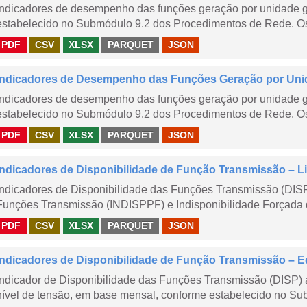
Indicadores de desempenho das funções geração por unidade 
estabelecido no Submódulo 9.2 dos Procedimentos de Rede. Os 
PDF
CSV
XLSX
PARQUET
JSON
Indicadores de Desempenho das Funções Geração por Unid
Indicadores de desempenho das funções geração por unidade 
estabelecido no Submódulo 9.2 dos Procedimentos de Rede. Os 
PDF
CSV
XLSX
PARQUET
JSON
Indicadores de Disponibilidade de Função Transmissão – Li
Indicadores de Disponibilidade das Funções Transmissão (DISP
Funções Transmissão (INDISPPF) e Indisponibilidade Forçada 
PDF
CSV
XLSX
PARQUET
JSON
Indicadores de Disponibilidade de Função Transmissão – E
Indicador de Disponibilidade das Funções Transmissão (DISP) 
nível de tensão, em base mensal, conforme estabelecido no Sub