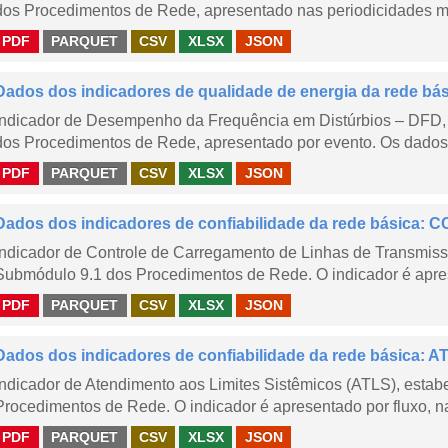
dos Procedimentos de Rede, apresentado nas periodicidades me
PDF
PARQUET
CSV
XLSX
JSON
Dados dos indicadores de qualidade de energia da rede bá
Indicador de Desempenho da Frequência em Distúrbios – DFD,
dos Procedimentos de Rede, apresentado por evento. Os dados d
PDF
PARQUET
CSV
XLSX
JSON
Dados dos indicadores de confiabilidade da rede básica: CC
Indicador de Controle de Carregamento de Linhas de Transmis
Submódulo 9.1 dos Procedimentos de Rede. O indicador é apre
PDF
PARQUET
CSV
XLSX
JSON
Dados dos indicadores de confiabilidade da rede básica: AT
Indicador de Atendimento aos Limites Sistêmicos (ATLS), esta
Procedimentos de Rede. O indicador é apresentado por fluxo, na
PDF
PARQUET
CSV
XLSX
JSON