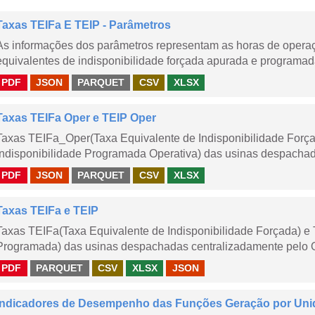
Taxas TEIFa E TEIP - Parâmetros
As informações dos parâmetros representam as horas de operaçã
equivalentes de indisponibilidade forçada apurada e programad
PDF
JSON
PARQUET
CSV
XLSX
Taxas TEIFa Oper e TEIP Oper
Taxas TEIFa_Oper(Taxa Equivalente de Indisponibilidade Forç
Indisponibilidade Programada Operativa) das usinas despachad
PDF
JSON
PARQUET
CSV
XLSX
Taxas TEIFa e TEIP
Taxas TEIFa(Taxa Equivalente de Indisponibilidade Forçada) e 
Programada) das usinas despachadas centralizadamente pelo ONS
PDF
PARQUET
CSV
XLSX
JSON
Indicadores de Desempenho das Funções Geração por Uni