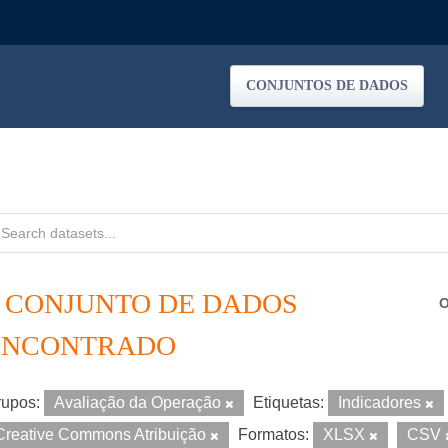
CONJUNTOS DE DADOS
1 CONJUNTO DE DADOS
O
ENCONTRADO
upos:
Avaliação da Operação
Etiquetas:
Indicadores
Creative Commons Atribuição
Formatos:
XLSX
CSV