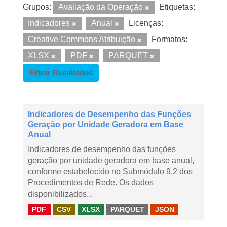
Grupos:
Avaliação da Operação
Etiquetas:
Indicadores
Anual
Licenças:
Creative Commons Atribuição
Formatos:
XLSX
PDF
PARQUET
Filtrar Resultados
Indicadores de Desempenho das Funções
Geração por Unidade Geradora em Base
Anual
Indicadores de desempenho das funções
geração por unidade geradora em base anual,
conforme estabelecido no Submódulo 9.2 dos
Procedimentos de Rede. Os dados
disponibilizados...
PDF
CSV
XLSX
PARQUET
JSON