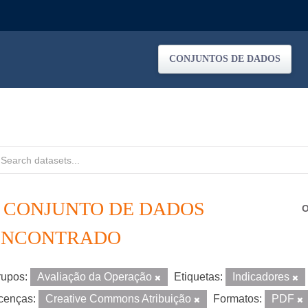
CONJUNTOS DE DADOS
1 CONJUNTO DE DADOS
O
ENCONTRADO
upos:
Avaliação da Operação
Etiquetas:
Indicadores
cenças:
Creative Commons Atribuição
Formatos:
PDF