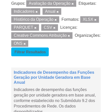
Grupos:
Avaliação da Operação
Etiquetas:
Indicadores
Anual
Histórico da Operação
Formatos:
XLSX
PARQUET
CSV
Licenças:
Creative Commons Atribuição
Organizações:
ONS
Filtrar Resultados
Indicadores de Desempenho das Funções
Geração por Unidade Geradora em Base
Anual
Indicadores de desempenho das funções
geração por unidade geradora em base anual,
conforme estabelecido no Submódulo 9.2 dos
Procedimentos de Rede. Os dados
disponibilizados...