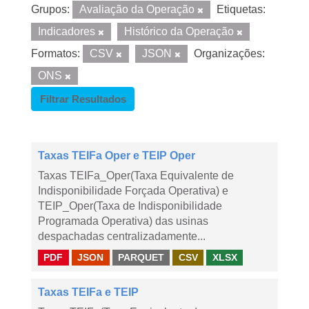
Grupos:
Avaliação da Operação
Etiquetas:
Indicadores
Histórico da Operação
Formatos:
CSV
JSON
Organizações:
ONS
Filtrar Resultados
Taxas TEIFa Oper e TEIP Oper
Taxas TEIFa_Oper(Taxa Equivalente de
Indisponibilidade Forçada Operativa) e
TEIP_Oper(Taxa de Indisponibilidade
Programada Operativa) das usinas
despachadas centralizadamente...
PDF
JSON
PARQUET
CSV
XLSX
Taxas TEIFa e TEIP