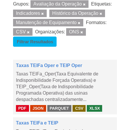
Grupos:
Avaliação da Operação
Etiquetas:
Indicadores
Histórico da Operação
Manutenção de Equipamento
Formatos:
CSV
Organizações:
ONS
Filtrar Resultados
Taxas TEIFa Oper e TEIP Oper
Taxas TEIFa_Oper(Taxa Equivalente de
Indisponibilidade Forçada Operativa) e
TEIP_Oper(Taxa de Indisponibilidade
Programada Operativa) das usinas
despachadas centralizadamente...
PDF
JSON
PARQUET
CSV
XLSX
Taxas TEIFa e TEIP