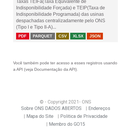
Taxas TEIFa(Taxa Equivalente de
Indisponibilidade Forçada) e TEIP(Taxa de
Indisponibilidade Programada) das usinas
despachadas centralizadamente pelo ONS
(Tipo I e Tipo II-A)...
PDF
PARQUET
CSV
XLSX
JSON
Você também pode ter acesso a esses registros usando
a
API
(veja
Documentação da API
).
© - Copyright
2021
- ONS
Sobre ONS DADOS ABERTOS
Endereços
Mapa do Site
Politica de Privacidade
Membro do GO15